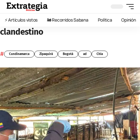
⚡️ Artículos vistos
🚂 Recorridos Sabana
Política
Opinión
clandestino
#
Cundinamarca
Zipaquirá
Bogotá
ad
Chía