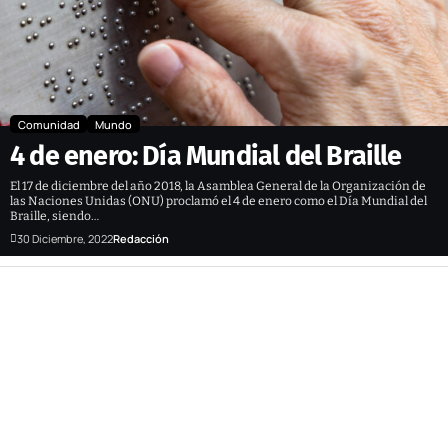
Comunidad
Mundo
4 de enero: Día Mundial del Braille
El 17 de diciembre del año 2018, la Asamblea General de la Organización de
las Naciones Unidas (ONU) proclamó el 4 de enero como el Día Mundial del
Braille, siendo…
30 Diciembre, 2022
Redacción