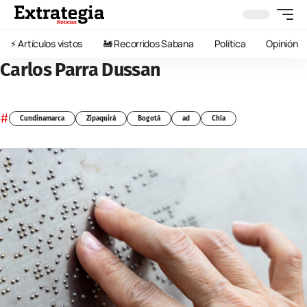
⚡️ Artículos vistos
🚂 Recorridos Sabana
Política
Opinión
Carlos Parra Dussan
#
Cundinamarca
Zipaquirá
Bogotá
ad
Chía