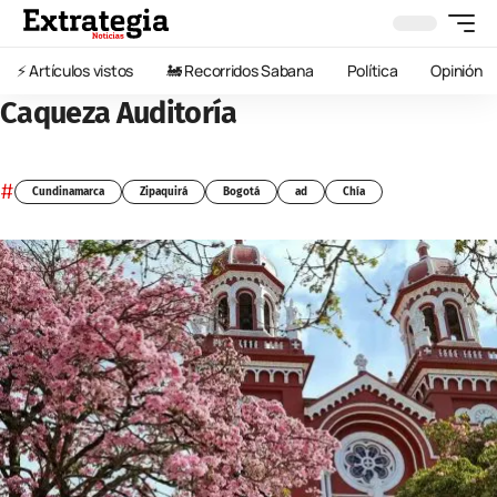
⚡️ Artículos vistos
🚂 Recorridos Sabana
Política
Opinión
Caqueza Auditoría
#
Cundinamarca
Zipaquirá
Bogotá
ad
Chía