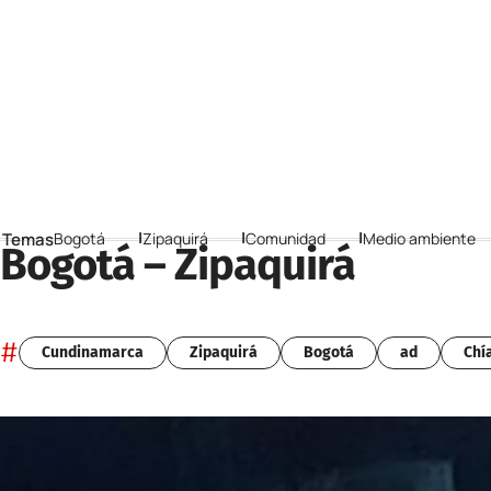
 Temas
Bogotá
Zipaquirá
Comunidad
Medio ambiente
Bogotá – Zipaquirá
#
Cundinamarca
Zipaquirá
Bogotá
ad
Chí