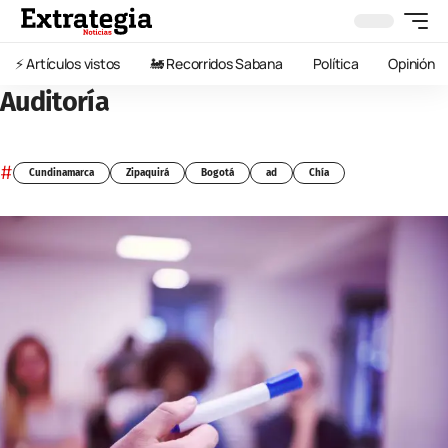
⚡️ Artículos vistos
🚂 Recorridos Sabana
Política
Opinión
Auditoría
#
Cundinamarca
Zipaquirá
Bogotá
ad
Chía