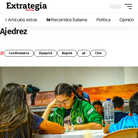
⚡️ Artículos vistos
🚂 Recorridos Sabana
Política
Opinión
Ajedrez
#
Cundinamarca
Zipaquirá
Bogotá
ad
Chía