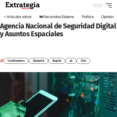
⚡️ Artículos vistos
🚂 Recorridos Sabana
Política
Opinión
Agencia Nacional de Seguridad Digital
y Asuntos Espaciales
#
Cundinamarca
Zipaquirá
Bogotá
ad
Chía