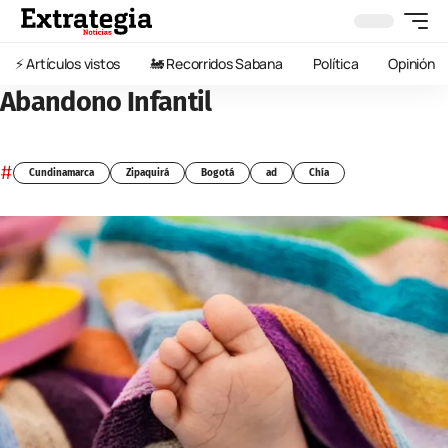
⚡️ Artículos vistos
🚂 Recorridos Sabana
Política
Opinión
Abandono Infantil
#
Cundinamarca
Zipaquirá
Bogotá
ad
Chía