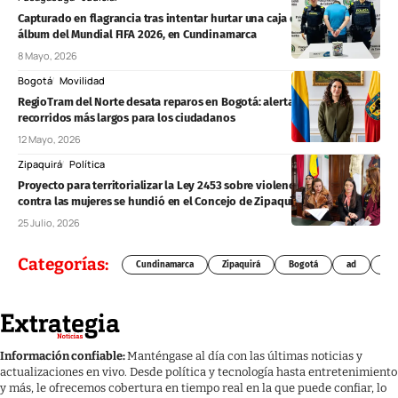
Capturado en flagrancia tras intentar hurtar una caja de láminas del
álbum del Mundial FIFA 2026, en Cundinamarca
8 Mayo, 2026
Bogotá
Movilidad
RegioTram del Norte desata reparos en Bogotá: alertan cierres, rejas y
recorridos más largos para los ciudadanos
12 Mayo, 2026
Zipaquirá
Política
Proyecto para territorializar la Ley 2453 sobre violencia política
contra las mujeres se hundió en el Concejo de Zipaquirá
25 Julio, 2026
Categorías:
Cundinamarca
Zipaquirá
Bogotá
ad
Chí
Información confiable:
Manténgase al día con las últimas noticias y
actualizaciones en vivo. Desde política y tecnología hasta entretenimiento
y más, le ofrecemos cobertura en tiempo real en la que puede confiar, lo