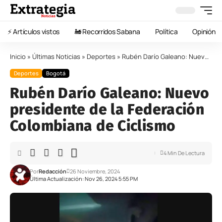
⚡️ Artículos vistos
🚂 Recorridos Sabana
Política
Opinión
Inicio
»
Últimas Noticias
»
Deportes
»
Rubén Darío Galeano: Nuevo presidente de la Federación Colombiana de Ciclismo
Deportes
Bogotá
Rubén Darío Galeano: Nuevo
presidente de la Federación
Colombiana de Ciclismo
4 Min De Lectura
Por
Redacción
26 Noviembre, 2024
Última Actualización: Nov 26, 2024 5:55 PM