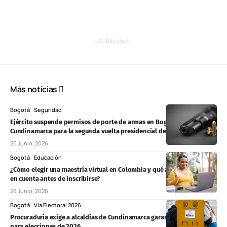
- Publicidad -
Más noticias
Bogotá
Seguridad
Ejército suspende permisos de porte de armas en Bogotá y
Cundinamarca para la segunda vuelta presidencial del 21 de junio
20 Junio, 2026
Bogotá
Educación
¿Cómo elegir una maestría virtual en Colombia y qué aspectos tener
en cuenta antes de inscribirse?
26 Junio, 2026
Bogotá
Vía Electoral 2026
Procuraduría exige a alcaldías de Cundinamarca garantizar logística
para elecciones de 2026