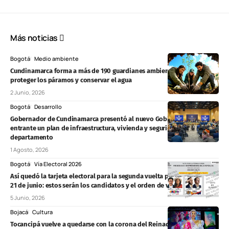
Más noticias
Bogotá
Medio ambiente
Cundinamarca forma a más de 190 guardianes ambientales para
proteger los páramos y conservar el agua
2 Junio, 2026
Bogotá
Desarrollo
Gobernador de Cundinamarca presentó al nuevo Gobierno Nacional
entrante un plan de infraestructura, vivienda y seguridad para el
departamento
1 Agosto, 2026
Bogotá
Vía Electoral 2026
Así quedó la tarjeta electoral para la segunda vuelta presidencial del
21 de junio: estos serán los candidatos y el orden de votación
5 Junio, 2026
Bojacá
Cultura
Tocancipá vuelve a quedarse con la corona del Reinado