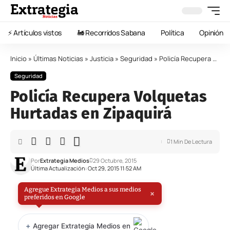
⚡️ Artículos vistos
🚂 Recorridos Sabana
Política
Opinión
Inicio
»
Últimas Noticias
»
Justicia
»
Seguridad
»
Policía Recupera Volquetas Hurtadas en Zipaquirá
Seguridad
Policía Recupera Volquetas
Hurtadas en Zipaquirá
1 Min De Lectura
Por
Extrategia Medios
29 Octubre, 2015
Última Actualización: Oct 29, 2015 11:52 AM
Agregue Extrategia Medios a sus medios
×
preferidos en Google
+
Agregar Extrategia Medios en