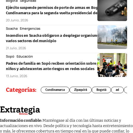
Bogotá
Seguridad
Ejército suspende permisos de porte de armas en Bogotá y
Cundinamarca para la segunda vuelta presidencial del 21 de junio
20 Junio, 2026
Soacha
Emergencias
Incendios en Soacha obligaron a desplegar organismos de socorro en
varios sectores del municipio
21 Julio, 2026
Sopó
Educación
Padres de familia en Sopó reciben orientación sobre protección de
niños y adolescentes ante riesgos en redes sociales
13 Junio, 2026
Categorías:
Cundinamarca
Zipaquirá
Bogotá
ad
Chí
Información confiable:
Manténgase al día con las últimas noticias y
actualizaciones en vivo. Desde política y tecnología hasta entretenimiento
y más, le ofrecemos cobertura en tiempo real en la que puede confiar, lo