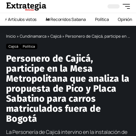
⚡️ Artículos vistos
🚂 Recorridos Sabana
Política
Opinión
Inicio
»
Cundinamarca
»
Cajicá
»
Personero de Cajicá, participe en la Mesa Metropolitana que analiza la propuesta de Pico y Placa Sabatino para carros matriculados fuera de Bogotá
Cajicá
Política
Personero de Cajicá,
participe en la Mesa
Metropolitana que analiza la
propuesta de Pico y Placa
Sabatino para carros
matriculados fuera de
Bogotá
La Personería de Cajicá intervino en la instalación de