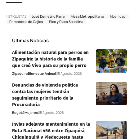
ETIQUETAS:
José Demetrio Parra
Mesa Metropolitana
Movilidad
Personería de Cajicá
Pico y Placa Sabatina
Últimas Noticias
Alimentación natural para perros en
Zipaquirá: la historia de la familia
que creó Vivo para su propio perro
Zipaquirá
Bienestar Animal
5 Agosto, 2026
Denuncias de violencia política
contra las mujeres tendrán
seguimiento prioritario de la
Procuraduría
Bogotá
Mujeres
5 Agosto, 2026
Invías adelanta mantenimiento en la
Ruta Nacional 45A entre Zipaquirá,
Chiquinquirá y Piedecuesta hasta