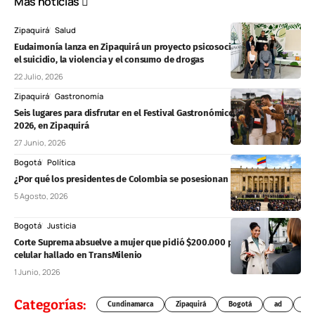
Más noticias
Zipaquirá
Salud
Eudaimonía lanza en Zipaquirá un proyecto psicosocial para prevenir
el suicidio, la violencia y el consumo de drogas
22 Julio, 2026
Zipaquirá
Gastronomía
Seis lugares para disfrutar en el Festival Gastronómico Villa de la Sal
2026, en Zipaquirá
27 Junio, 2026
Bogotá
Política
¿Por qué los presidentes de Colombia se posesionan el 7 de agosto?
5 Agosto, 2026
Bogotá
Justicia
Corte Suprema absuelve a mujer que pidió $200.000 por devolver un
celular hallado en TransMilenio
1 Junio, 2026
Categorías:
Cundinamarca
Zipaquirá
Bogotá
ad
Chí