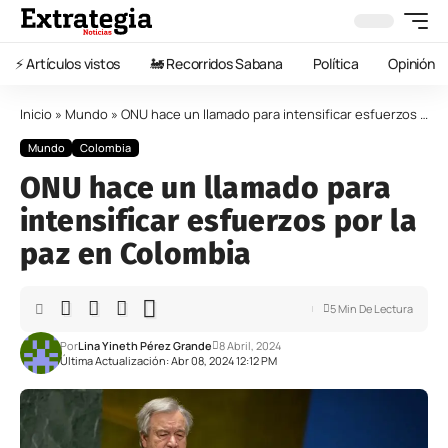
⚡️ Artículos vistos
🚂 Recorridos Sabana
Política
Opinión
Inicio
»
Mundo
»
ONU hace un llamado para intensificar esfuerzos por la paz en Colombia
Mundo
Colombia
ONU hace un llamado para
intensificar esfuerzos por la
paz en Colombia
5 Min De Lectura
Por
Lina Yineth Pérez Grande
8 Abril, 2024
Última Actualización: Abr 08, 2024 12:12 PM