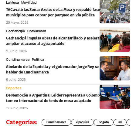
La Mesa
Movilidad
TAC avaló las Zonas Azules de La Mesa y respaldó facultades de los
municipios para cobrar por parqueo en vía pública
20 Mayo, 2026
Gachancipá
Comunidad
Gachancipá impulsa obras de alcantarillado y acelera proyectos para
ampliar el acceso al agua potable
9 Junio, 2026
Cundinamarca
Política
Abelardo de la Espriella y el gobernador Jorge Rey se reúnen para
hablar de Cundinamarca
6 Julio, 2026
Deportes
De Nemocón a Argentina: Leider representa a Colombia en prestigioso
torneo internacional de tenis de mesa adaptado
12 Junio, 2026
Categorías:
Cundinamarca
Zipaquirá
Bogotá
ad
Chí