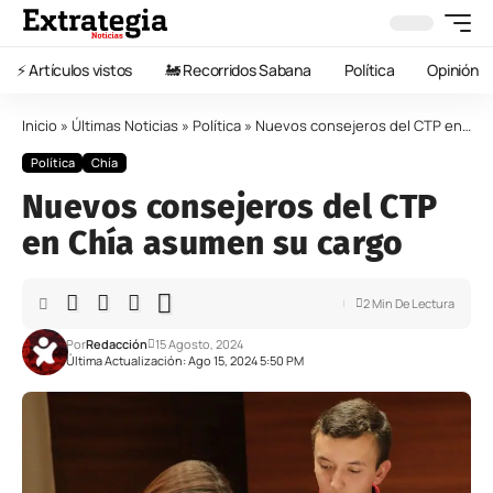
⚡️ Artículos vistos
🚂 Recorridos Sabana
Política
Opinión
Inicio
»
Últimas Noticias
»
Política
»
Nuevos consejeros del CTP en Chía asumen su cargo
Política
Chía
Nuevos consejeros del CTP
en Chía asumen su cargo
2 Min De Lectura
Por
Redacción
15 Agosto, 2024
Última Actualización: Ago 15, 2024 5:50 PM