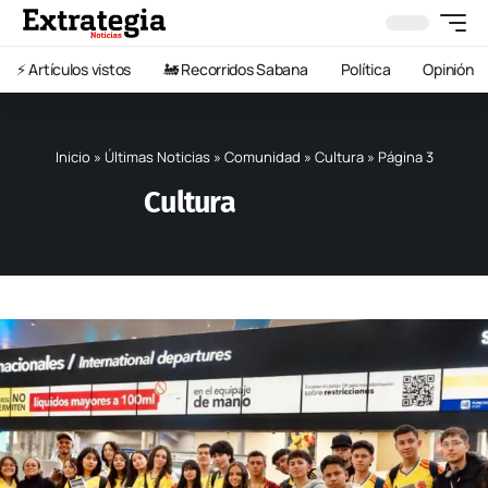
⚡️ Artículos vistos
🚂 Recorridos Sabana
Política
Opinión
Inicio
»
Últimas Noticias
»
Comunidad
»
Cultura
»
Página 3
Cultura