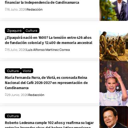
financiar la Independencia de Cundinamarca
16 Julio, 2026
Redacción
Zipaquirá
Cultura
¿Zipaquirá nació en 1600? La tensión entre 426 años
de fundación colonial y 12.400 de memoria ancestral
15 Julio, 2026
Luis Alfonso Martínez Correa
Cultura
Viotá
María Fernanda Parra, de Viotá, es coronada Reina
Nacional del Café 2026-2027 en representación de
Cundinamarca
29 Junio, 2026
Redacción
Cultura
Roberto Ledesma cumple 102 años y reafirma su lugar
entre las leyendas vivas del bolero latinoamericano