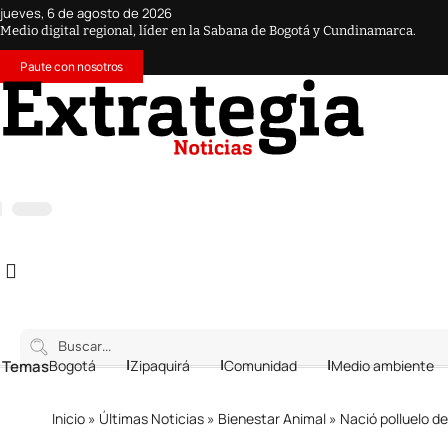
jueves, 6 de agosto de 2026
Medio digital regional, líder en la Sabana de Bogotá y Cundinamarca.
Paute con nosotros
 Temas
Bogotá
Zipaquirá
Comunidad
Medio ambiente
Inicio
»
Últimas Noticias
»
Bienestar Animal
»
Nació polluelo d