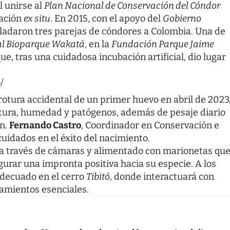
 unirse al
Plan Nacional de Conservación del Cóndor
vación
ex situ
. En 2015, con el apoyo del
Gobierno
asladaron tres parejas de cóndores a Colombia. Una de
al Bioparque Wakatá
, en la
Fundación Parque Jaime
e, tras una cuidadosa incubación artificial, dio lugar
/
 rotura accidental de un primer huevo en abril de 2023
tura, humedad y patógenos, además de pesaje diario
ón.
Fernando Castro
, Coordinador en Conservación e
cuidados en el éxito del nacimiento.
a a través de cámaras y alimentado con marionetas qu
urar una impronta positiva hacia su especie. A los
adecuado en el cerro
Tibitó
, donde interactuará con
amientos esenciales.