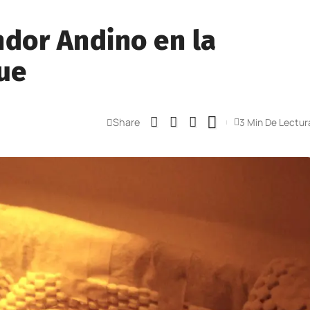
ndor Andino en la
ue
Share
3 Min De Lectur