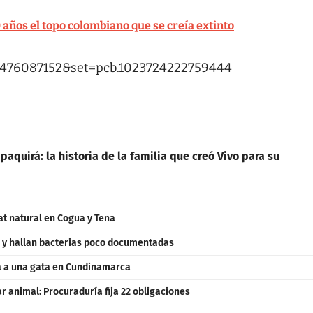
años el topo colombiano que se creía extinto
80476087152&set=pcb.1023724222759444
paquirá: la historia de la familia que creó Vivo para su
at natural en Cogua y Tena
 y hallan bacterias poco documentadas
a a una gata en Cundinamarca
 animal: Procuraduría fija 22 obligaciones