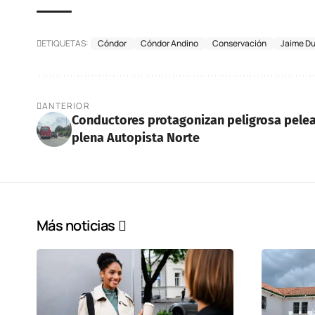
ETIQUETAS:
Cóndor
Cóndor Andino
Conservación
Jaime D
ANTERIOR
Conductores protagonizan peligrosa pele
plena Autopista Norte
Más noticias