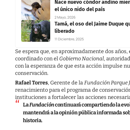
Nace nuevo cóndor andino mientr
el único nido del país
2 Mayo, 2026
Tamá, el oso del Jaime Duque qu
liberado
11 Diciembre, 2025
Se espera que, en aproximadamente dos años, el 
coordinado con el
Gobierno Nacional
, autorida
con la esperanza de que esta acción impulse nu
conservación.
Rafael Torres
, Gerente de la
Fundación Parque 
renacimiento para el programa de conservación
instituciones a fortalecer las acciones necesari
La
Fundación
continuará compartiendo la evolu
mantendrá a la opinión pública informada sob
historia.