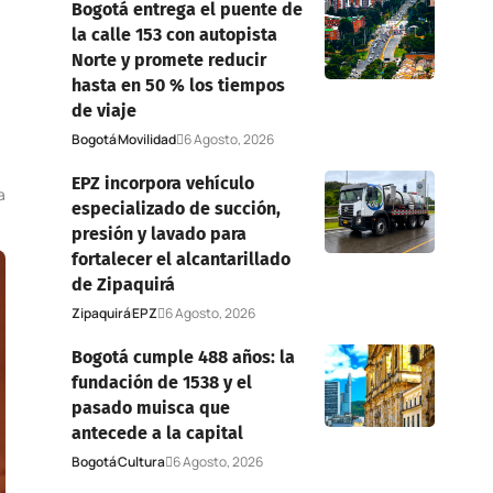
Bogotá entrega el puente de
la calle 153 con autopista
Norte y promete reducir
hasta en 50 % los tiempos
de viaje
Bogotá
Movilidad
6 Agosto, 2026
EPZ incorpora vehículo
a
especializado de succión,
presión y lavado para
fortalecer el alcantarillado
de Zipaquirá
Zipaquirá
EPZ
6 Agosto, 2026
Bogotá cumple 488 años: la
fundación de 1538 y el
pasado muisca que
antecede a la capital
Bogotá
Cultura
6 Agosto, 2026