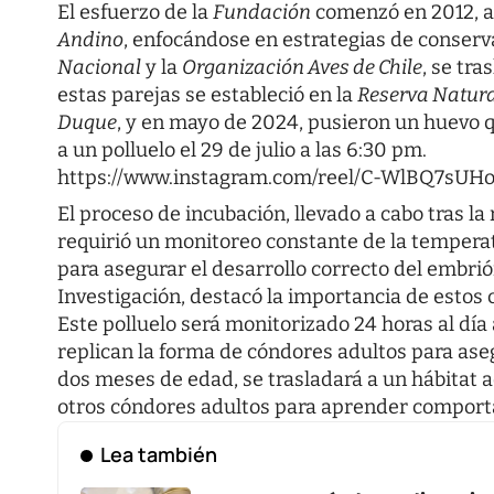
El esfuerzo de la
Fundación
comenzó en 2012, al
Andino
, enfocándose en estrategias de conser
Nacional
y la
Organización Aves de Chile
, se tr
estas parejas se estableció en la
Reserva Natur
Duque
, y en mayo de 2024, pusieron un huevo qu
a un polluelo el 29 de julio a las 6:30 pm.
https://www.instagram.com/reel/C-WlBQ7sUHo
El proceso de incubación, llevado a cabo tras la
requirió un monitoreo constante de la tempera
para asegurar el desarrollo correcto del embri
Investigación, destacó la importancia de estos 
Este polluelo será monitorizado 24 horas al dí
replican la forma de cóndores adultos para aseg
dos meses de edad, se trasladará a un hábitat 
otros cóndores adultos para aprender comport
Lea también