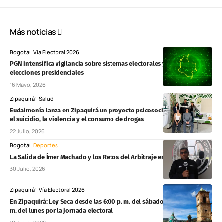
Más noticias
Bogotá
Vía Electoral 2026
PGN intensifica vigilancia sobre sistemas electorales y simulacros para
elecciones presidenciales
16 Mayo, 2026
Zipaquirá
Salud
Eudaimonía lanza en Zipaquirá un proyecto psicosocial para prevenir
el suicidio, la violencia y el consumo de drogas
22 Julio, 2026
Bogotá
Deportes
La Salida de Ímer Machado y los Retos del Arbitraje en la Liga BetPlay
30 Julio, 2026
Zipaquirá
Vía Electoral 2026
En Zipaquirá: Ley Seca desde las 6:00 p. m. del sábado hasta las 6:00 p.
m. del lunes por la jornada electoral