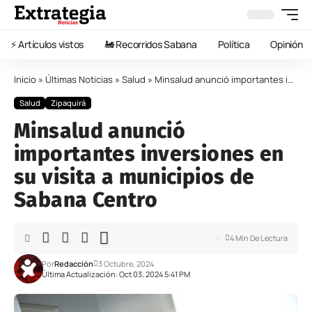
⚡️ Artículos vistos
🚂 Recorridos Sabana
Política
Opinión
Inicio
»
Últimas Noticias
»
Salud
»
Minsalud anunció importantes inversiones en su visita a municipios de Sabana Centro
Salud
Zipaquirá
Minsalud anunció
importantes inversiones en
su visita a municipios de
Sabana Centro
4 Min De Lectura
Por
Redacción
3 Octubre, 2024
Última Actualización: Oct 03, 2024 5:41 PM