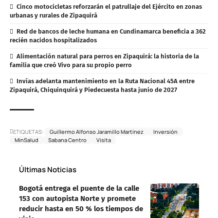
Cinco motocicletas reforzarán el patrullaje del Ejército en zonas
urbanas y rurales de Zipaquirá
Red de bancos de leche humana en Cundinamarca beneficia a 362
recién nacidos hospitalizados
Alimentación natural para perros en Zipaquirá: la historia de la
familia que creó Vivo para su propio perro
Invías adelanta mantenimiento en la Ruta Nacional 45A entre
Zipaquirá, Chiquinquirá y Piedecuesta hasta junio de 2027
ETIQUETAS:
Guillermo Alfonso Jaramillo Martínez
Inversión
MinSalud
Sabana Centro
Visita
Últimas Noticias
Bogotá entrega el puente de la calle
153 con autopista Norte y promete
reducir hasta en 50 % los tiempos de