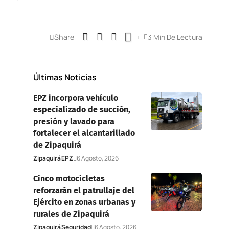
Share
3 Min De Lectura
Últimas Noticias
EPZ incorpora vehículo
especializado de succión,
presión y lavado para
fortalecer el alcantarillado
de Zipaquirá
Zipaquirá
EPZ
6 Agosto, 2026
Cinco motocicletas
reforzarán el patrullaje del
Ejército en zonas urbanas y
rurales de Zipaquirá
Zipaquirá
Seguridad
6 Agosto, 2026