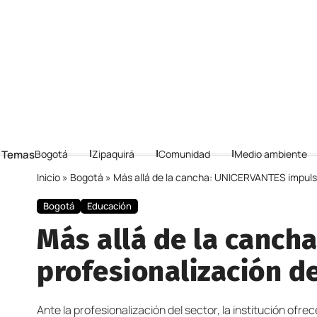
 Temas
Bogotá
Zipaquirá
Comunidad
Medio ambiente
Inicio
»
Bogotá
»
Más allá de la cancha: UNICERVANTES impulsa 
Bogotá
Educación
Más allá de la canch
profesionalización de
Ante la profesionalización del sector, la institución of