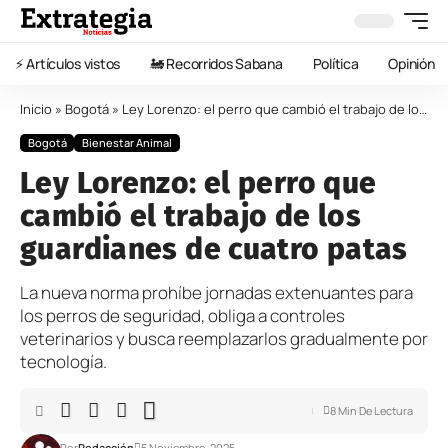
⚡️ Artículos vistos
🚂 Recorridos Sabana
Política
Opinión
Inicio
»
Bogotá
»
Ley Lorenzo: el perro que cambió el trabajo de los guardianes de cuatro patas
Bogotá
Bienestar Animal
Ley Lorenzo: el perro que
cambió el trabajo de los
guardianes de cuatro patas
La nueva norma prohíbe jornadas extenuantes para
los perros de seguridad, obliga a controles
veterinarios y busca reemplazarlos gradualmente por
tecnología.
8 Min De Lectura
Por
Redacción
5 Noviembre, 2025