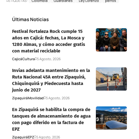
ETIQUETAS:
Colombia
Guardianes
Ley Lorenzo
perros
Últimas Noticias
Festival Fortaleza Rock cumple 15
años en Cajicá: fechas, La Mosca y
1280 Almas, y cómo acceder gratis
con material reciclable
Cajicá
Cultura
5 Agosto, 2026
Invías adelanta mantenimiento en la
Ruta Nacional 45A entre Zipaquirá,
Chiquinquirá y Piedecuesta hasta
junio de 2027
Zipaquirá
Movilidad
5 Agosto, 2026
En Zipaquirá se habilita la compra de
tanques de almacenamiento de agua
con pago diferido en la factura de
EPZ
Zipaquirá
EPZ
5 Agosto, 2026