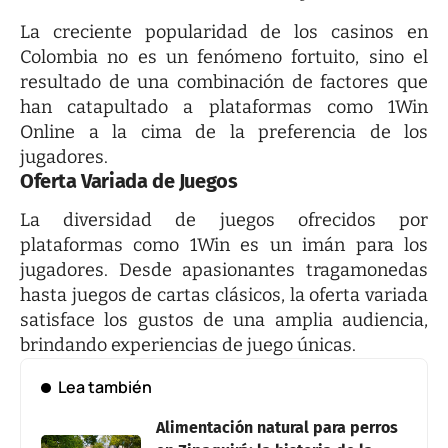
La creciente popularidad de los casinos en
Colombia no es un fenómeno fortuito, sino el
resultado de una combinación de factores que
han catapultado a plataformas como 1Win
Online a la cima de la preferencia de los
jugadores.
Oferta Variada de Juegos
La diversidad de juegos ofrecidos por
plataformas como 1Win es un imán para los
jugadores. Desde apasionantes tragamonedas
hasta juegos de cartas clásicos, la oferta variada
satisface los gustos de una amplia audiencia,
brindando experiencias de juego únicas.
Lea también
Alimentación natural para perros