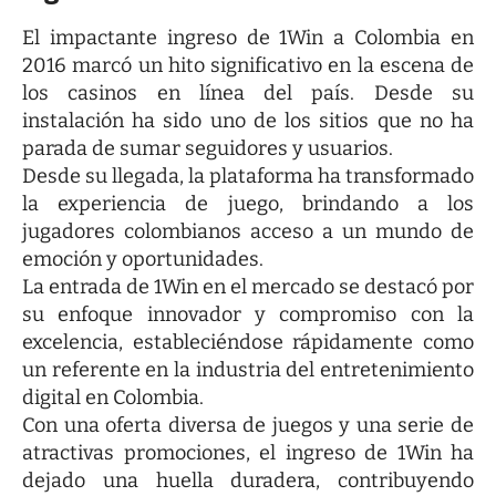
El impactante ingreso de 1Win a Colombia en
2016 marcó un hito significativo en la escena de
los casinos en línea del país. Desde su
instalación ha sido uno de los sitios que no ha
parada de sumar seguidores y usuarios.
Desde su llegada, la plataforma ha transformado
la experiencia de juego, brindando a los
jugadores colombianos acceso a un mundo de
emoción y oportunidades.
La entrada de 1Win en el mercado se destacó por
su enfoque innovador y compromiso con la
excelencia, estableciéndose rápidamente como
un referente en la industria del entretenimiento
digital en Colombia.
Con una oferta diversa de juegos y una serie de
atractivas promociones, el ingreso de 1Win ha
dejado una huella duradera, contribuyendo