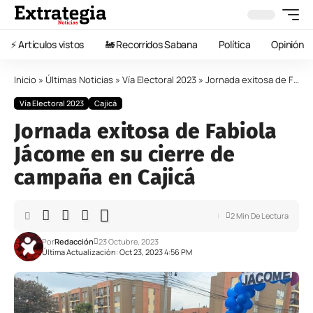
⚡️ Artículos vistos
🚂 Recorridos Sabana
Política
Opinión
Inicio
»
Últimas Noticias
»
Vía Electoral 2023
»
Jornada exitosa de Fabiola Jácome en su cierre de campaña en Cajicá
Vía Electoral 2023
Cajicá
Jornada exitosa de Fabiola
Jácome en su cierre de
campaña en Cajicá
2 Min De Lectura
Por
Redacción
23 Octubre, 2023
Última Actualización: Oct 23, 2023 4:56 PM