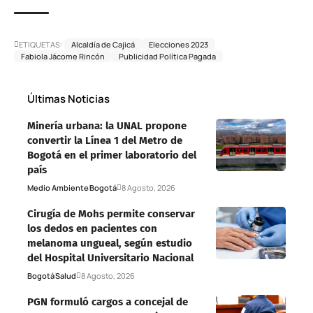
ETIQUETAS:
Alcaldía de Cajicá
Elecciones 2023
Fabiola Jácome Rincón
Publicidad Política Pagada
Últimas Noticias
Minería urbana: la UNAL propone
convertir la Línea 1 del Metro de
Bogotá en el primer laboratorio del
país
Medio Ambiente
Bogotá
8 Agosto, 2026
Cirugía de Mohs permite conservar
los dedos en pacientes con
melanoma ungueal, según estudio
del Hospital Universitario Nacional
Bogotá
Salud
8 Agosto, 2026
PGN formuló cargos a concejal de