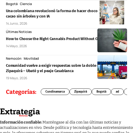
Bogotá
Ciencia
Una colombiana revolucionó la forma de hacer chocolate: cultiva
cacao sin árboles y con IA
14 Junio, 2026
Últimas Noticias
How to Choose the Right Cannabis Product Without Overthinking It
14 Mayo, 2026
Nemocón
Movilidad
Comunidad vuelve a exigir respuestas sobre la doble calzada
Zipaquirá – Ubaté y el peaje Casablanca
19 Mayo, 2026
Categorías:
Cundinamarca
Zipaquirá
Bogotá
ad
Chí
Información confiable:
Manténgase al día con las últimas noticias y
actualizaciones en vivo. Desde política y tecnología hasta entretenimiento
y más, le ofrecemos cobertura en tiempo real en la que puede confiar, lo