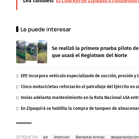
Lea También:
El Concejo de Zipaquirá conmemora
Le puede interesar
Se realizó la primera prueba piloto de
que usará el Regiotram del Norte
EPZ incorpora vehículo especializado de succión, presión y l
Cinco motocicletas reforzarán el patrullaje del Ejército en 
Invías adelanta mantenimiento en la Ruta Nacional 45A entr
En Zipaquirá se habilita la compra de tanques de almacenam
ETIQUETAS:
ad
Atencion
Bienestar Animal
desparasitación