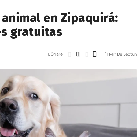
 animal en Zipaquirá:
s gratuitas
Share
1 Min De Lectur