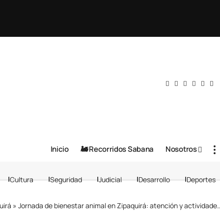
Inicio
🚂 Recorridos Sabana
Nosotros
Cultura
Seguridad
Judicial
Desarrollo
Deportes
uirá
»
Jornada de bienestar animal en Zipaquirá: atención y actividades gratuitas