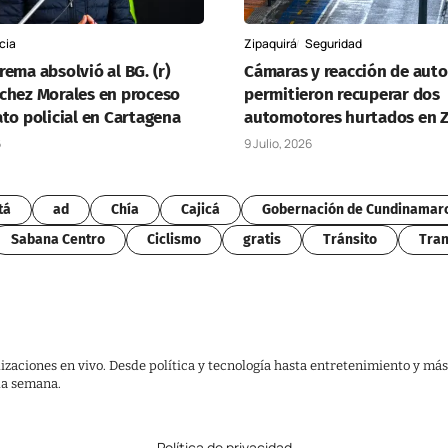
cia
Zipaquirá
Seguridad
ema absolvió al BG. (r)
Cámaras y reacción de aut
chez Morales en proceso
permitieron recuperar dos
to policial en Cartagena
automotores hurtados en Z
6
9 Julio, 2026
tá
ad
Chía
Cajicá
Gobernación de Cundinamar
Sabana Centro
Ciclismo
gratis
Tránsito
Tran
lizaciones en vivo. Desde política y tecnología hasta entretenimiento y más
 la semana.
Política de privacidad