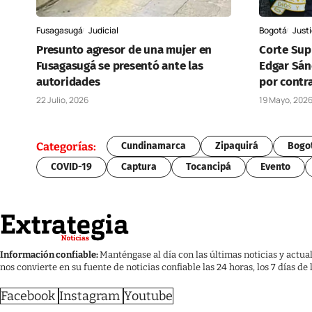
Fusagasugá
Judicial
Bogotá
Justi
Presunto agresor de una mujer en
Corte Supr
Fusagasugá se presentó ante las
Edgar Sán
autoridades
por contra
22 Julio, 2026
19 Mayo, 202
Categorías:
Cundinamarca
Zipaquirá
Bogo
COVID-19
Captura
Tocancipá
Evento
Información confiable:
Manténgase al día con las últimas noticias y actua
nos convierte en su fuente de noticias confiable las 24 horas, los 7 días de
Facebook
Instagram
Youtube