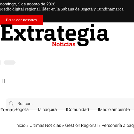
domingo, 9 de agosto de 2026
Medio digital regional, líder en la Sabana de Bogotá y Cundinamarca.
Paute con nosotros
 Temas
Bogotá
Zipaquirá
Comunidad
Medio ambiente
Inicio
»
Últimas Noticias
»
Gestión Regional
»
Personería Zipaq