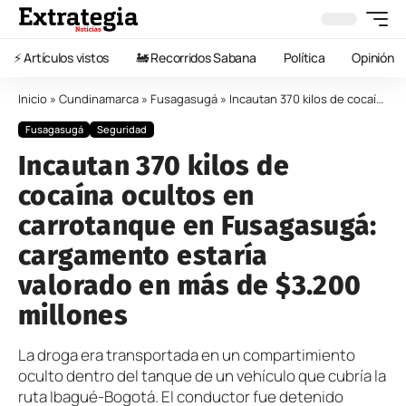
⚡️ Artículos vistos
🚂 Recorridos Sabana
Política
Opinión
Inicio
»
Cundinamarca
»
Fusagasugá
»
Incautan 370 kilos de cocaína ocultos en carrotanque en Fusagasugá: cargamento estaría valorado en más de $3.200 millones
Fusagasugá
Seguridad
Incautan 370 kilos de
cocaína ocultos en
carrotanque en Fusagasugá:
cargamento estaría
valorado en más de $3.200
millones
La droga era transportada en un compartimiento
oculto dentro del tanque de un vehículo que cubría la
ruta Ibagué-Bogotá. El conductor fue detenido