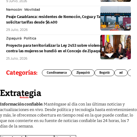
9 Junio, 2026
Nemocón
Movilidad
Peaje Casablanca: residentes de Nemocón, Cogua y Tausa podrán
solicitar tarifas desde $6.400
29 Julio, 2026
Zipaquirá
Política
Proyecto para territorializar la Ley 2453 sobre violencia política
contra las mujeres se hundió en el Concejo de Zipaquirá
25 Julio, 2026
Categorías:
Cundinamarca
Zipaquirá
Bogotá
ad
Chí
Información confiable:
Manténgase al día con las últimas noticias y
actualizaciones en vivo. Desde política y tecnología hasta entretenimiento
y más, le ofrecemos cobertura en tiempo real en la que puede confiar, lo
que nos convierte en su fuente de noticias confiable las 24 horas, los 7
días de la semana.