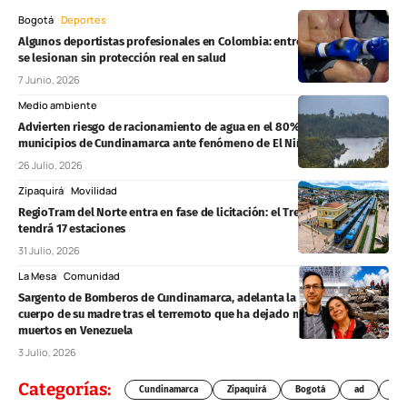
Bogotá
Deportes
Algunos deportistas profesionales en Colombia: entrenan, compiten y
se lesionan sin protección real en salud
7 Junio, 2026
Medio ambiente
Advierten riesgo de racionamiento de agua en el 80% de los
municipios de Cundinamarca ante fenómeno de El Niño
26 Julio, 2026
Zipaquirá
Movilidad
RegioTram del Norte entra en fase de licitación: el Tren de Zipaquirá
tendrá 17 estaciones
31 Julio, 2026
La Mesa
Comunidad
Sargento de Bomberos de Cundinamarca, adelanta la búsqueda del
cuerpo de su madre tras el terremoto que ha dejado más de 2.500
muertos en Venezuela
3 Julio, 2026
Categorías:
Cundinamarca
Zipaquirá
Bogotá
ad
Chí