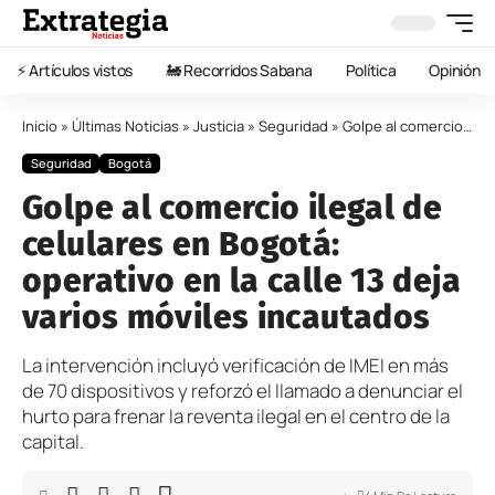
⚡️ Artículos vistos
🚂 Recorridos Sabana
Política
Opinión
Inicio
»
Últimas Noticias
»
Justicia
»
Seguridad
»
Golpe al comercio ilegal de celulares en Bogotá: operativo en la calle 13 deja varios móviles incautados
Seguridad
Bogotá
Golpe al comercio ilegal de
celulares en Bogotá:
operativo en la calle 13 deja
varios móviles incautados
La intervención incluyó verificación de IMEI en más
de 70 dispositivos y reforzó el llamado a denunciar el
hurto para frenar la reventa ilegal en el centro de la
capital.