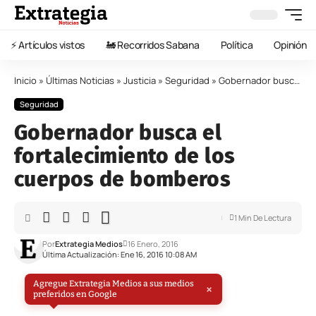
⚡️ Artículos vistos
🚂 Recorridos Sabana
Política
Opinión
Inicio
»
Últimas Noticias
»
Justicia
»
Seguridad
»
Gobernador busca el fortalecimiento de los cuerpos de bomberos
Seguridad
Gobernador busca el
fortalecimiento de los
cuerpos de bomberos
1 Min De Lectura
Por
Extrategia Medios
16 Enero, 2016
Última Actualización: Ene 16, 2016 10:08 AM
Agregue Extrategia Medios a sus medios
×
preferidos en Google