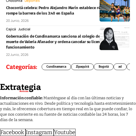
Chocontá
Deportes
Chocontá celebra: Pedro Alejandro Marín establece récord nacional y
rompe la barrera de los 3:40 en España
20 Junio, 2026
Cajicá
Judicial
Gobernación de Cundinamarca sanciona al colegio de Cajicá por la
muerte de Valeria Afanador y ordena cancelar su licencia de
funcionamiento
22 Junio, 2026
Categorías:
Cundinamarca
Zipaquirá
Bogotá
ad
Chí
Información confiable:
Manténgase al día con las últimas noticias y
actualizaciones en vivo. Desde política y tecnología hasta entretenimiento
y más, le ofrecemos cobertura en tiempo real en la que puede confiar, lo
que nos convierte en su fuente de noticias confiable las 24 horas, los 7
días de la semana.
Facebook
Instagram
Youtube