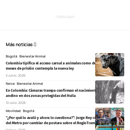
- Publicidad -
Más noticias
Bogotá
Bienestar Animal
Colombia tipifica el acceso carnal a animales como delito: hasta 55
meses de prisión contempla la nueva ley
5 Junio, 2026
Neiva
Bienestar Animal
En Colombia: Cámaras trampa confirman el nacimiento de crías de oso
andino en dos zonas protegidas del Huila
10 Julio, 2026
Movilidad
Bogotá
“¿Por qué lo avaló y ahora lo cuestiona?”: Jorge Rey contra el gerente
del Metro por cambiar de postura sobre el RegioTram
9 Mayo, 2026