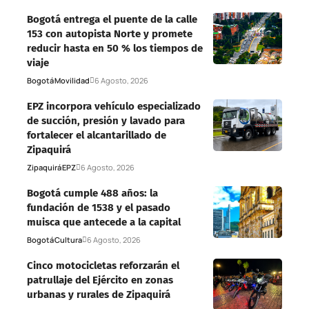
Bogotá entrega el puente de la calle
153 con autopista Norte y promete
reducir hasta en 50 % los tiempos de
viaje
Bogotá
Movilidad
6 Agosto, 2026
EPZ incorpora vehículo especializado
de succión, presión y lavado para
fortalecer el alcantarillado de
Zipaquirá
Zipaquirá
EPZ
6 Agosto, 2026
Bogotá cumple 488 años: la
fundación de 1538 y el pasado
muisca que antecede a la capital
Bogotá
Cultura
6 Agosto, 2026
Cinco motocicletas reforzarán el
patrullaje del Ejército en zonas
urbanas y rurales de Zipaquirá