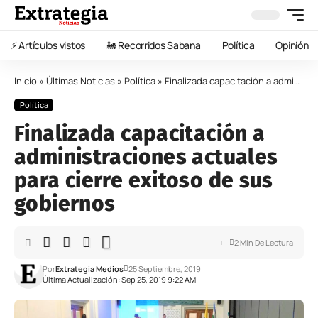
⚡️ Artículos vistos
🚂 Recorridos Sabana
Política
Opinión
Inicio
»
Últimas Noticias
»
Política
»
Finalizada capacitación a administraciones actuales para cierre exitoso de sus gobiernos
Política
Finalizada capacitación a
administraciones actuales
para cierre exitoso de sus
gobiernos
2 Min De Lectura
Por
Extrategia Medios
25 Septiembre, 2019
Última Actualización: Sep 25, 2019 9:22 AM