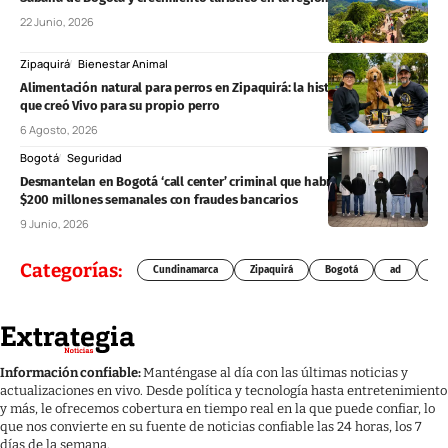
22 Junio, 2026
Zipaquirá
Bienestar Animal
Alimentación natural para perros en Zipaquirá: la historia de la familia
que creó Vivo para su propio perro
6 Agosto, 2026
Bogotá
Seguridad
Desmantelan en Bogotá ‘call center’ criminal que habría obtenido
$200 millones semanales con fraudes bancarios
9 Junio, 2026
Categorías:
Cundinamarca
Zipaquirá
Bogotá
ad
Chí
Información confiable:
Manténgase al día con las últimas noticias y
actualizaciones en vivo. Desde política y tecnología hasta entretenimiento
y más, le ofrecemos cobertura en tiempo real en la que puede confiar, lo
que nos convierte en su fuente de noticias confiable las 24 horas, los 7
días de la semana.