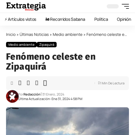
⚡️ Artículos vistos
🚂 Recorridos Sabana
Política
Opinión
Inicio
»
Últimas Noticias
»
Medio ambiente
»
Fenómeno celeste en Zipaquirá
Medio ambiente
Zipaquirá
Fenómeno celeste en
Zipaquirá
1 Min De Lectura
Por
Redacción
31 Enero, 2024
Última Actualización: Ene 31, 2024 4:58 PM