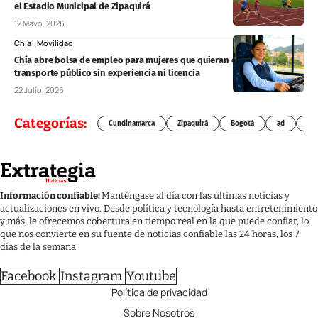
el Estadio Municipal de Zipaquirá
12 Mayo, 2026
Chía
Movilidad
Chía abre bolsa de empleo para mujeres que quieran conducir
transporte público sin experiencia ni licencia
22 Julio, 2026
Categorías:
Cundinamarca
Zipaquirá
Bogotá
ad
Chí
Información confiable:
Manténgase al día con las últimas noticias y
actualizaciones en vivo. Desde política y tecnología hasta entretenimiento
y más, le ofrecemos cobertura en tiempo real en la que puede confiar, lo
que nos convierte en su fuente de noticias confiable las 24 horas, los 7
días de la semana.
Facebook
Instagram
Youtube
Política de privacidad
Sobre Nosotros