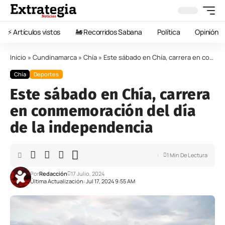
⚡️ Artículos vistos
🚂 Recorridos Sabana
Política
Opinión
Inicio
»
Cundinamarca
»
Chía
»
Este sábado en Chía, carrera en conmemoración del día de la independencia
Chía
Deportes
Este sábado en Chía, carrera
en conmemoración del día
de la independencia
1 Min De Lectura
Por
Redacción
17 Julio, 2024
Última Actualización: Jul 17, 2024 9:55 AM