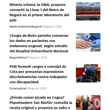
Minería urbana: la UNAL propone
convertir la Línea 1 del Metro de
Bogotá en el primer laboratorio del
país
Medio Ambiente
Bogotá
8 Agosto, 2026
Cirugía de Mohs permite conservar
los dedos en pacientes con
melanoma ungueal, según estudio
del Hospital Universitario Nacional
Bogotá
Salud
8 Agosto, 2026
PGN formuló cargos a concejal de
Cota por presuntas expresiones
discriminatorias contra trabajador
con discapacidad
Cota
Judicial
8 Agosto, 2026
¿Dónde comer picada en Cogua?
Piqueteadero San Martín: custodia la
receta original y proyecta su salto a