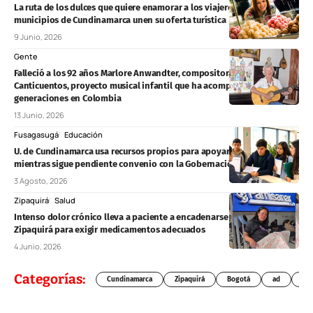
La ruta de los dulces que quiere enamorar a los viajeros: ocho
municipios de Cundinamarca unen su oferta turística
9 Junio, 2026
Gente
Falleció a los 92 años Marlore Anwandter, compositora y creadora de
Canticuentos, proyecto musical infantil que ha acompañado a tres
generaciones en Colombia
13 Junio, 2026
Fusagasugá
Educación
U. de Cundinamarca usa recursos propios para apoyar matrículas
mientras sigue pendiente convenio con la Gobernación
3 Agosto, 2026
Zipaquirá
Salud
Intenso dolor crónico lleva a paciente a encadenarse en Famisanar
Zipaquirá para exigir medicamentos adecuados
4 Junio, 2026
Categorías:
Cundinamarca
Zipaquirá
Bogotá
ad
Chí