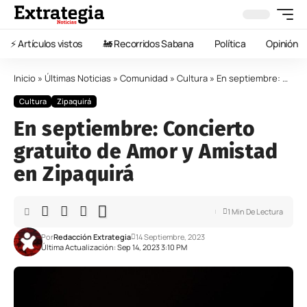
⚡️ Artículos vistos
🚂 Recorridos Sabana
Política
Opinión
Inicio
»
Últimas Noticias
»
Comunidad
»
Cultura
»
En septiembre: Concierto gratuito de Amor y Amistad en Zipaquirá
Cultura
Zipaquirá
En septiembre: Concierto
gratuito de Amor y Amistad
en Zipaquirá
1 Min De Lectura
Por
Redacción Extrategia
14 Septiembre, 2023
Última Actualización: Sep 14, 2023 3:10 PM