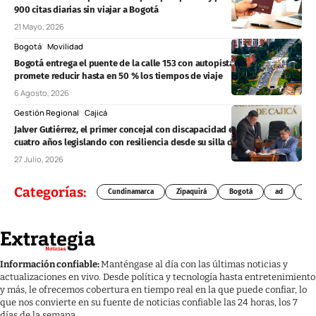
900 citas diarias sin viajar a Bogotá
21 Mayo, 2026
Bogotá
Movilidad
Bogotá entrega el puente de la calle 153 con autopista Norte y
promete reducir hasta en 50 % los tiempos de viaje
6 Agosto, 2026
Gestión Regional
Cajicá
Jalver Gutiérrez, el primer concejal con discapacidad en Cajicá, lleva
cuatro años legislando con resiliencia desde su silla de ruedas
27 Julio, 2026
Categorías:
Cundinamarca
Zipaquirá
Bogotá
ad
Chí
Información confiable:
Manténgase al día con las últimas noticias y
actualizaciones en vivo. Desde política y tecnología hasta entretenimiento
y más, le ofrecemos cobertura en tiempo real en la que puede confiar, lo
que nos convierte en su fuente de noticias confiable las 24 horas, los 7
días de la semana.