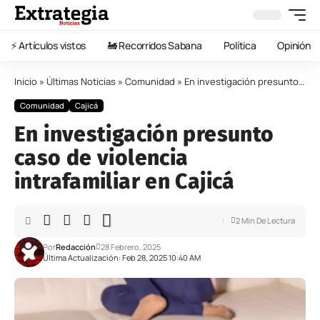
⚡️ Artículos vistos
🚂 Recorridos Sabana
Política
Opinión
Inicio
»
Últimas Noticias
»
Comunidad
»
En investigación presunto caso de violencia intrafamiliar en Cajicá
Comunidad
Cajicá
En investigación presunto
caso de violencia
intrafamiliar en Cajicá
2 Min De Lectura
Por
Redacción
28 Febrero, 2025
Última Actualización: Feb 28, 2025 10:40 AM