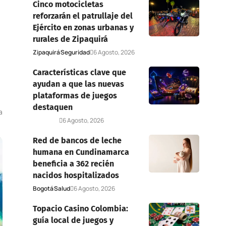
Cinco motocicletas
reforzarán el patrullaje del
Ejército en zonas urbanas y
rurales de Zipaquirá
Zipaquirá
Seguridad
6 Agosto, 2026
Características clave que
ayudan a que las nuevas
plataformas de juegos
destaquen
a
Deportes
6 Agosto, 2026
Red de bancos de leche
humana en Cundinamarca
beneficia a 362 recién
nacidos hospitalizados
Bogotá
Salud
6 Agosto, 2026
Topacio Casino Colombia:
guía local de juegos y