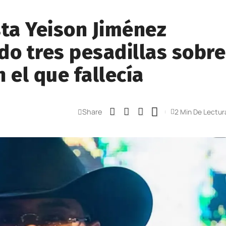
ista Yeison Jiménez
do tres pesadillas sobre
 el que fallecía
Share
2 Min De Lectur