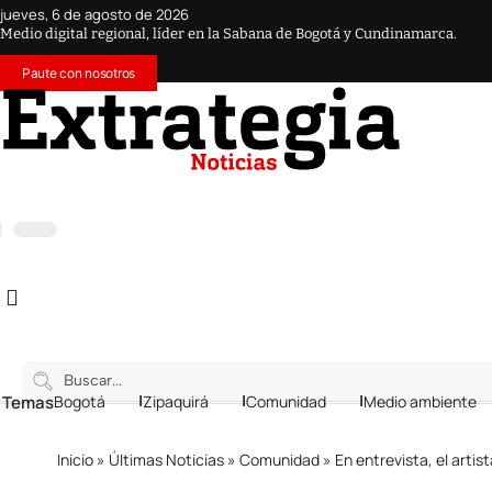
jueves, 6 de agosto de 2026
Medio digital regional, líder en la Sabana de Bogotá y Cundinamarca.
Paute con nosotros
 Temas
Bogotá
Zipaquirá
Comunidad
Medio ambiente
Inicio
»
Últimas Noticias
»
Comunidad
»
En entrevista, el artista Yeis