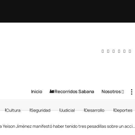
Inicio
🚂 Recorridos Sabana
Nosotros
Cultura
Seguridad
Judicial
Desarrollo
Deportes
on Jiménez manifestó haber tenido tres pesadillas sobre un accidente aéreo en el que fallecía