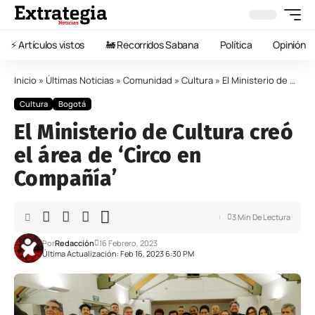
⚡️ Artículos vistos
🚂 Recorridos Sabana
Política
Opinión
Inicio
»
Últimas Noticias
»
Comunidad
»
Cultura
»
El Ministerio de Cultura creó el área de ‘Circo en Compañía’
Cultura
Bogotá
El Ministerio de Cultura creó
el área de ‘Circo en
Compañía’
3 Min De Lectura
Por
Redacción
16 Febrero, 2023
Última Actualización: Feb 16, 2023 6:30 PM