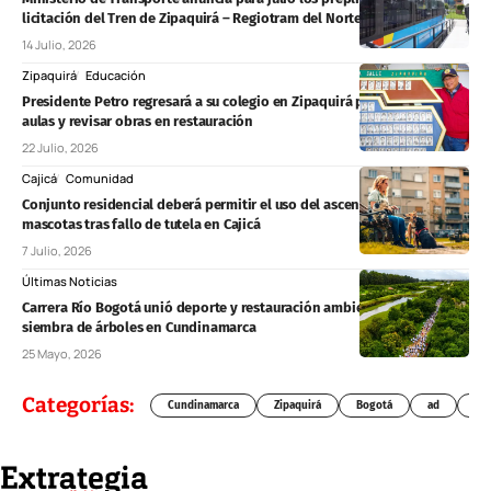
licitación del Tren de Zipaquirá – Regiotram del Norte
14 Julio, 2026
Zipaquirá
Educación
Presidente Petro regresará a su colegio en Zipaquirá para entregar
aulas y revisar obras en restauración
22 Julio, 2026
Cajicá
Comunidad
Conjunto residencial deberá permitir el uso del ascensor con
mascotas tras fallo de tutela en Cajicá
7 Julio, 2026
Últimas Noticias
Carrera Río Bogotá unió deporte y restauración ambiental con
siembra de árboles en Cundinamarca
25 Mayo, 2026
Categorías:
Cundinamarca
Zipaquirá
Bogotá
ad
Chí