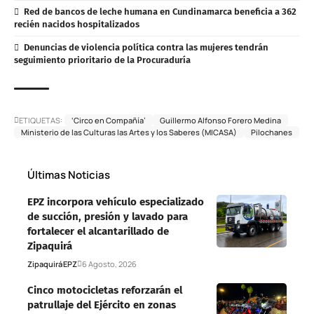
Red de bancos de leche humana en Cundinamarca beneficia a 362
recién nacidos hospitalizados
Denuncias de violencia política contra las mujeres tendrán
seguimiento prioritario de la Procuraduría
ETIQUETAS:
‘Circo en Compañía’
Guillermo Alfonso Forero Medina
Ministerio de las Culturas las Artes y los Saberes (MICASA)
Pilochanes
Últimas Noticias
EPZ incorpora vehículo especializado
de succión, presión y lavado para
fortalecer el alcantarillado de
Zipaquirá
Zipaquirá
EPZ
6 Agosto, 2026
Cinco motocicletas reforzarán el
patrullaje del Ejército en zonas