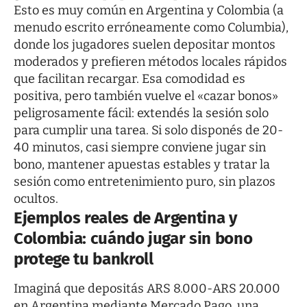
Esto es muy común en Argentina y Colombia (a
menudo escrito erróneamente como Columbia),
donde los jugadores suelen depositar montos
moderados y prefieren métodos locales rápidos
que facilitan recargar. Esa comodidad es
positiva, pero también vuelve el «cazar bonos»
peligrosamente fácil: extendés la sesión solo
para cumplir una tarea. Si solo disponés de 20-
40 minutos, casi siempre conviene jugar sin
bono, mantener apuestas estables y tratar la
sesión como entretenimiento puro, sin plazos
ocultos.
Ejemplos reales de Argentina y
Colombia: cuándo jugar sin bono
protege tu bankroll
Imaginá que depositás ARS 8.000-ARS 20.000
en Argentina mediante Mercado Pago, una