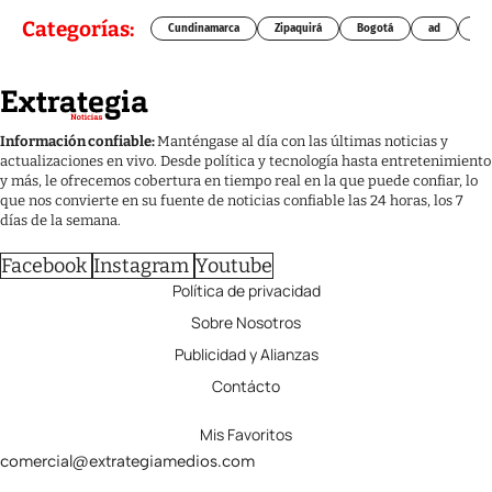
Categorías:
Cundinamarca
Zipaquirá
Bogotá
ad
Chí
Información confiable:
Manténgase al día con las últimas noticias y
actualizaciones en vivo. Desde política y tecnología hasta entretenimiento
y más, le ofrecemos cobertura en tiempo real en la que puede confiar, lo
que nos convierte en su fuente de noticias confiable las 24 horas, los 7
días de la semana.
Facebook
Instagram
Youtube
Política de privacidad
Sobre Nosotros
Publicidad y Alianzas
Contácto
Mis Favoritos
comercial@extrategiamedios.com