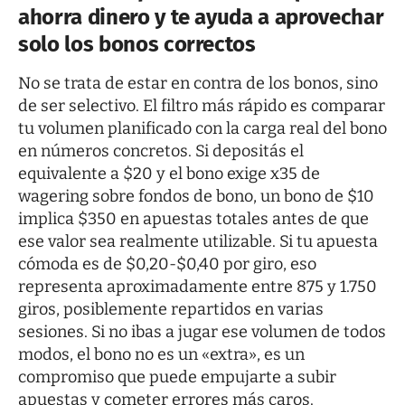
ahorra dinero y te ayuda a aprovechar
solo los bonos correctos
No se trata de estar en contra de los bonos, sino
de ser selectivo. El filtro más rápido es comparar
tu volumen planificado con la carga real del bono
en números concretos. Si depositás el
equivalente a $20 y el bono exige x35 de
wagering sobre fondos de bono, un bono de $10
implica $350 en apuestas totales antes de que
ese valor sea realmente utilizable. Si tu apuesta
cómoda es de $0,20-$0,40 por giro, eso
representa aproximadamente entre 875 y 1.750
giros, posiblemente repartidos en varias
sesiones. Si no ibas a jugar ese volumen de todos
modos, el bono no es un «extra», es un
compromiso que puede empujarte a subir
apuestas y cometer errores más caros.