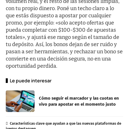
volumen real, y el resto de las sesiones limpias,
con tu propio dinero. Poné un techo claro a lo
que estás dispuesto a apostar por cualquier
promo, por ejemplo: «solo acepto ofertas que
pueda completar con $100-$300 de apuestas
totales», y ajustá ese rango según el tamaño de
tu depósito. Así, los bonos dejan de ser ruido y
pasan a ser herramientas, y rechazar un bono se
convierte en una decisión segura, no en una
oportunidad perdida.
Le puede interesar
Cómo seguir el marcador y las cuotas en
vivo para apostar en el momento justo
Características clave que ayudan a que las nuevas plataformas de
juegos destaquen