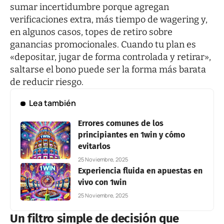
sumar incertidumbre porque agregan
verificaciones extra, más tiempo de wagering y,
en algunos casos, topes de retiro sobre
ganancias promocionales. Cuando tu plan es
«depositar, jugar de forma controlada y retirar»,
saltarse el bono puede ser la forma más barata
de reducir riesgo.
Lea también
Errores comunes de los
principiantes en 1win y cómo
evitarlos
25 Noviembre, 2025
Experiencia fluida en apuestas en
vivo con 1win
25 Noviembre, 2025
Un filtro simple de decisión que