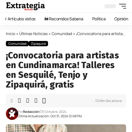
⚡️ Artículos vistos
🚂 Recorridos Sabana
Política
Opinión
Inicio
»
Últimas Noticias
»
Comunidad
»
¡Convocatoria para artistas en Cundinamarca! Talleres en Sesquilé, Tenjo y Zipaquirá, gratis
Comunidad
Zipaquirá
¡Convocatoria para artistas
en Cundinamarca! Talleres
en Sesquilé, Tenjo y
Zipaquirá, gratis
2 Min De Lectura
Por
Redacción
31 Octubre, 2024
Última Actualización: Oct 31, 2024 12:08 PM