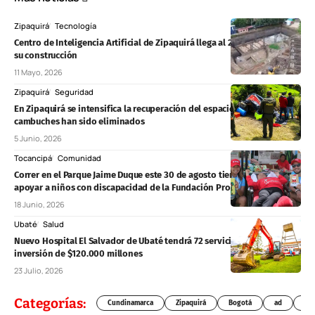
Zipaquirá
Tecnología
Centro de Inteligencia Artificial de Zipaquirá llega al 20% de avance en
su construcción
11 Mayo, 2026
Zipaquirá
Seguridad
En Zipaquirá se intensifica la recuperación del espacio público: 40
cambuches han sido eliminados
5 Junio, 2026
Tocancipá
Comunidad
Correr en el Parque Jaime Duque este 30 de agosto tiene un propósito:
apoyar a niños con discapacidad de la Fundación Proyecto Unión
18 Junio, 2026
Ubaté
Salud
Nuevo Hospital El Salvador de Ubaté tendrá 72 servicios y una
inversión de $120.000 millones
23 Julio, 2026
Categorías:
Cundinamarca
Zipaquirá
Bogotá
ad
Chí