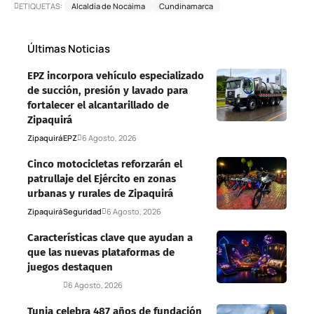
ETIQUETAS:
Alcaldía de Nocaima
Cundinamarca
Últimas Noticias
EPZ incorpora vehículo especializado
de succión, presión y lavado para
fortalecer el alcantarillado de
Zipaquirá
Zipaquirá
EPZ
6 Agosto, 2026
Cinco motocicletas reforzarán el
patrullaje del Ejército en zonas
urbanas y rurales de Zipaquirá
Zipaquirá
Seguridad
6 Agosto, 2026
Características clave que ayudan a
que las nuevas plataformas de
juegos destaquen
Deportes
6 Agosto, 2026
Tunja celebra 487 años de fundación