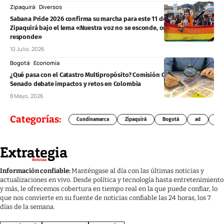
Zipaquirá
Diversos
Sabana Pride 2026 confirma su marcha para este 11 de julio en
Zipaquirá bajo el lema «Nuestra voz no se esconde, orgullo que
responde»
10 Julio, 2026
Bogotá
Economía
¿Qué pasa con el Catastro Multipropósito? Comisión Quinta del
Senado debate impactos y retos en Colombia
8 Mayo, 2026
Categorías:
Cundinamarca
Zipaquirá
Bogotá
ad
Chí
Información confiable:
Manténgase al día con las últimas noticias y
actualizaciones en vivo. Desde política y tecnología hasta entretenimiento
y más, le ofrecemos cobertura en tiempo real en la que puede confiar, lo
que nos convierte en su fuente de noticias confiable las 24 horas, los 7
días de la semana.