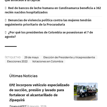
que antecede a la capital
Red de bancos de leche humana en Cundinamarca beneficia a 362
recién nacidos hospitalizados
Denuncias de violencia política contra las mujeres tendrán
seguimiento prioritario de la Procuraduría
¿Por qué los presidentes de Colombia se posesionan el 7 de
agosto?
ETIQUETAS:
29 de mayo
Elección de Presidente y Vicepresidente
Elecciones 2022
Votaciones en Colombia
Últimas Noticias
EPZ incorpora vehículo especializado
de succión, presión y lavado para
fortalecer el alcantarillado de
Zipaquirá
Zipaquirá
EPZ
6 Agosto, 2026