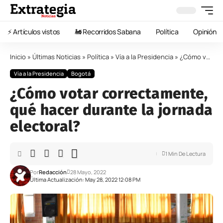
⚡️ Artículos vistos
🚂 Recorridos Sabana
Política
Opinión
Inicio
»
Últimas Noticias
»
Política
»
Vía a la Presidencia
»
¿Cómo votar correctamente, qué hacer durante la jornada electoral?
Vía a la Presidencia
Bogotá
¿Cómo votar correctamente,
qué hacer durante la jornada
electoral?
1 Min De Lectura
Por
Redacción
28 Mayo, 2022
Última Actualización: May 28, 2022 12:08 PM