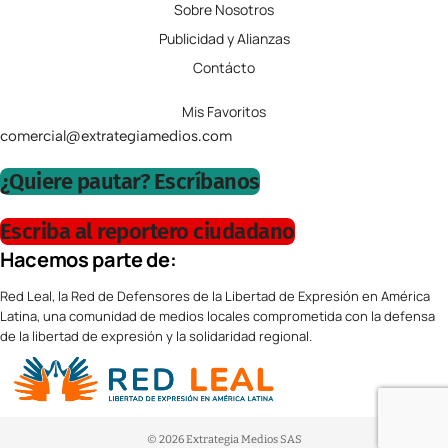
Sobre Nosotros
Publicidad y Alianzas
Contácto
Mis Favoritos
comercial@extrategiamedios.com
¿Quiere pautar? Escríbanos
Escriba al reportero ciudadano
Hacemos parte de:
Red Leal, la Red de Defensores de la Libertad de Expresión en América
Latina, una comunidad de medios locales comprometida con la defensa
de la libertad de expresión y la solidaridad regional.
© 2026 Extrategia Medios SAS