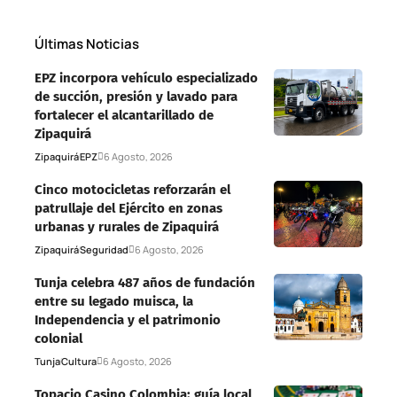
Últimas Noticias
EPZ incorpora vehículo especializado
de succión, presión y lavado para
fortalecer el alcantarillado de
Zipaquirá
Zipaquirá
EPZ
6 Agosto, 2026
Cinco motocicletas reforzarán el
patrullaje del Ejército en zonas
urbanas y rurales de Zipaquirá
Zipaquirá
Seguridad
6 Agosto, 2026
Tunja celebra 487 años de fundación
entre su legado muisca, la
Independencia y el patrimonio
colonial
Tunja
Cultura
6 Agosto, 2026
Topacio Casino Colombia: guía local