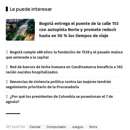
Le puede interesar
Bogotá entrega el puente de la calle 153
con autopista Norte y promete reducir
hasta en 50 % los tiempos de viaje
Bogotá cumple 488 años: la fundación de 1538 y el pasado muisca
que antecede a la capital
Red de bancos de leche humana en Cundinamarca beneficia a 362
recién nacidos hospitalizados
Denuncias de violencia política contra las mujeres tendrán
seguimiento prioritario de la Procuraduría
¿Por qué los presidentes de Colombia se posesionan el 7 de
agosto?
ETIQUETAS:
Celular
Computador
Juegos
Slots