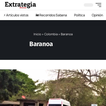
⚡️ Artículos vistos
🚂 Recorridos Sabana
Política
Opinión
Inicio
»
Colombia
»
Baranoa
Baranoa