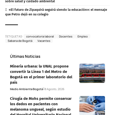
sobre salud y cuidado ambiental
«El futuro de Zipaquirá seguirá siendo la educación»: el mensaje
que Petro dejó en su colegio
ETIQUETAS:
convocatoria laboral
Docentes
Empleo
Sabana de Bogotá
Vacantes
Últimas Noticias
Minería urbana: la UNAL propone
convertir la Línea 1 del Metro de
Bogotá en el primer laboratorio del
país
Medio Ambiente
Bogotá
8 Agosto, 2026
Cirugía de Mohs permite conservar
los dedos en pacientes con
melanoma ungueal, según estudio
del Hospital Universitario Nacional