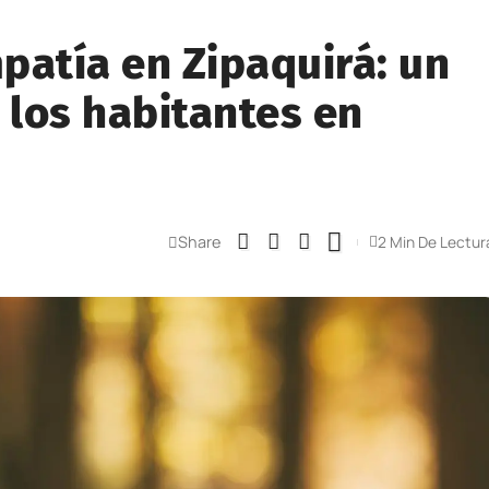
patía en Zipaquirá: un
 los habitantes en
Share
2 Min De Lectur