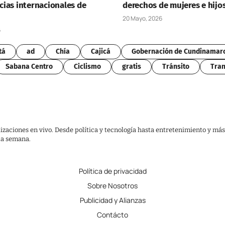
ias internacionales de
derechos de mujeres e hijo
20 Mayo, 2026
6
tá
ad
Chía
Cajicá
Gobernación de Cundinamar
Sabana Centro
Ciclismo
gratis
Tránsito
Tran
lizaciones en vivo. Desde política y tecnología hasta entretenimiento y más
 la semana.
Política de privacidad
Sobre Nosotros
Publicidad y Alianzas
Contácto