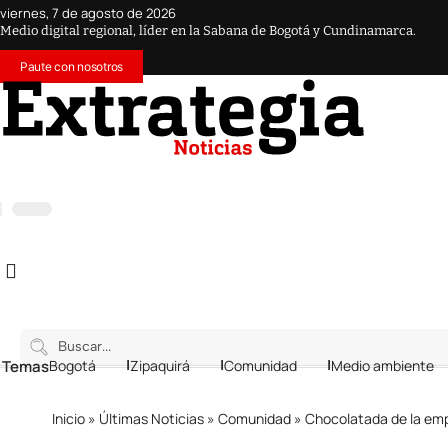
viernes, 7 de agosto de 2026
Medio digital regional, líder en la Sabana de Bogotá y Cundinamarca.
Paute con nosotros
 Temas
Bogotá
Zipaquirá
Comunidad
Medio ambiente
Inicio
»
Últimas Noticias
»
Comunidad
»
Chocolatada de la empatí