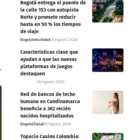
Bogotá entrega el puente de
la calle 153 con autopista
Norte y promete reducir
hasta en 50 % los tiempos
de viaje
Bogotá
Movilidad
6 Agosto, 2026
Características clave que
ayudan a que las nuevas
plataformas de juegos
a
destaquen
Deportes
6 Agosto, 2026
Red de bancos de leche
humana en Cundinamarca
beneficia a 362 recién
nacidos hospitalizados
Bogotá
Salud
6 Agosto, 2026
Topacio Casino Colombia: