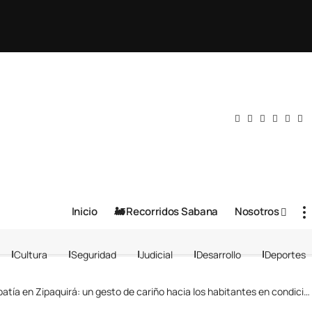
Inicio
🚂 Recorridos Sabana
Nosotros
Cultura
Seguridad
Judicial
Desarrollo
Deportes
a en Zipaquirá: un gesto de cariño hacia los habitantes en condición de calle