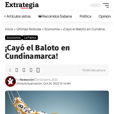
⚡️ Artículos vistos
🚂 Recorridos Sabana
Política
Opinión
Inicio
»
Últimas Noticias
»
Economía
»
¡Cayó el Baloto en Cundinamarca!
Economía
La Palma
¡Cayó el Baloto en
Cundinamarca!
2 Min De Lectura
Por
Redacción
24 Octubre, 2022
Última Actualización: Oct 24, 2022 10:14 AM