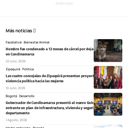
- Publicidad -
Más noticias
Facatativá
Bienestar Animal
Hombre fue condenado a 12 meses de cárcel por dejar ciega a una gata
en Cundinamarca
22 Julio, 2026
Zipaquirá
Política
Las cuatro concejalas de Zipaquirá presentan proyecto contra la
violencia política hacia las mujeres
10 Julio, 2026
Bogotá
Desarrollo
Gobernador de Cundinamarca presentó al nuevo Gobierno Nacional
entrante un plan de infraestructura, vivienda y seguridad para el
departamento
1 Agosto, 2026
Medio ambiente
Bogotá