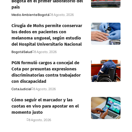
Bogotá en el primer laboratorio del
país
Medio Ambiente
Bogotá
8 Agosto, 2026
Cirugía de Mohs permite conservar
los dedos en pacientes con
melanoma ungueal, según estudio
del Hospital Universitario Nacional
Bogotá
Salud
8 Agosto, 2026
PGN formuló cargos a concejal de
Cota por presuntas expresiones
discriminatorias contra trabajador
con discapacidad
Cota
Judicial
8 Agosto, 2026
Cómo seguir el marcador y las
cuotas en vivo para apostar en el
momento justo
Deportes
8 Agosto, 2026