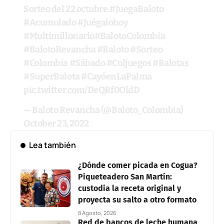
Sorteo del 22 octubre.
#JuegaBaloto
#Acumulado
#Juégalohoy
#Multimillonario
#BalotoColombia
#BalotoRevancha
#Baloto
#Sorteo
#Colombia
#Sábado
#Coljuegos
#Balotas
#SuperBalota
#CayóenLaPalma
pic.twitter.com/DeQRf0OldD
— Baloto Revancha (@Baloto_Colombia)
October 23, 2022
Lea también
¿Dónde comer picada en Cogua?
Piqueteadero San Martín:
custodia la receta original y
proyecta su salto a otro formato
8 Agosto, 2026
Red de bancos de leche humana