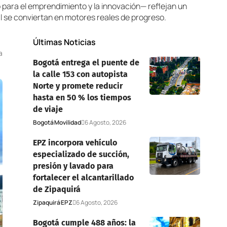
para el emprendimiento y la innovación— reflejan un
ial se conviertan en motores reales de progreso.
Últimas Noticias
a
Bogotá entrega el puente de
la calle 153 con autopista
Norte y promete reducir
hasta en 50 % los tiempos
de viaje
Bogotá
Movilidad
6 Agosto, 2026
EPZ incorpora vehículo
especializado de succión,
presión y lavado para
fortalecer el alcantarillado
de Zipaquirá
Zipaquirá
EPZ
6 Agosto, 2026
Bogotá cumple 488 años: la