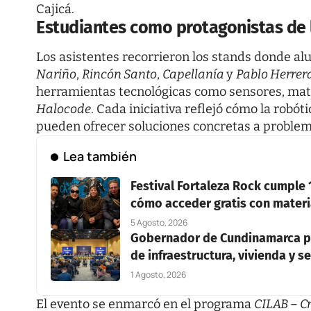
Cajicá.
Estudiantes como protagonistas de 
Los asistentes recorrieron los stands donde al
Nariño
,
Rincón Santo
,
Capellanía
y
Pablo Herrer
herramientas tecnológicas como sensores, mat
Halocode
. Cada iniciativa reflejó cómo la robó
pueden ofrecer soluciones concretas a problemá
Lea también
Festival Fortaleza Rock cumple 
cómo acceder gratis con materia
5 Agosto, 2026
Gobernador de Cundinamarca pr
de infraestructura, vivienda y 
1 Agosto, 2026
El evento se enmarcó en el programa
CILAB – C