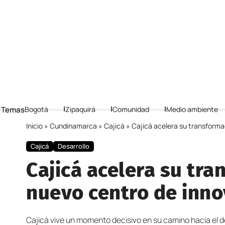
 Temas
Bogotá
Zipaquirá
Comunidad
Medio ambiente
Inicio
»
Cundinamarca
»
Cajicá
»
Cajicá acelera su transforma
Cajicá
Desarrollo
Cajicá acelera su tra
nuevo centro de inno
Cajicá vive un momento decisivo en su camino hacia el des