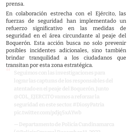
prensa.
En colaboración estrecha con el Ejército, las
fuerzas de seguridad han implementado un
refuerzo significativo en las medidas de
seguridad en el área circundante al peaje del
Boquerón. Esta acción busca no solo prevenir
posibles incidentes adicionales, sino también
brindar tranquilidad a los ciudadanos que
transitan por esta zona estratégica.
Seguimos con las investigaciones para
lograr las capturas de los responsables del
atentado en el peaje del Boquerón. Junto
@COL_EJERCITO
vamos a reforzar la
seguridad en este sector.
#DiosyPatria
pic.twitter.com/pdjq5xAYwb
— Departamento de Policía Cundinamarca