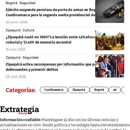
Bogotá
Seguridad
Ejército suspende permisos de porte de armas en Bogotá y
Cundinamarca para la segunda vuelta presidencial del 21 de junio
20 Junio, 2026
Zipaquirá
Cultura
¿Zipaquirá nació en 1600? La tensión entre 426 años de fundación
colonial y 12.400 de memoria ancestral
15 Julio, 2026
Zipaquirá
Seguridad
Zipaquirá activa recompensas por información que permita capturar
delincuentes y prevenir delitos
23 Julio, 2026
Categorías:
Cundinamarca
Zipaquirá
Bogotá
ad
Chí
Información confiable:
Manténgase al día con las últimas noticias y
actualizaciones en vivo. Desde política y tecnología hasta entretenimiento