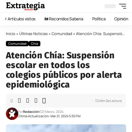
⚡️ Artículos vistos
🚂 Recorridos Sabana
Política
Opinión
Inicio
»
Últimas Noticias
»
Comunidad
»
Atención Chía: Suspensión escolar en todos los colegios públicos por alerta epidemiológica
Comunidad
Chía
Atención Chía: Suspensión
escolar en todos los
colegios públicos por alerta
epidemiológica
2 Min De Lectura
Por
Redacción
21 Marzo, 2024
Última Actualización: Mar 21, 2024 5:55 PM