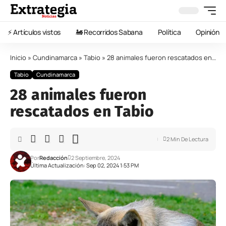
⚡️ Artículos vistos
🚂 Recorridos Sabana
Política
Opinión
Inicio
»
Cundinamarca
»
Tabio
»
28 animales fueron rescatados en Tabio
Tabio
Cundinamarca
28 animales fueron
rescatados en Tabio
2 Min De Lectura
Por
Redacción
2 Septiembre, 2024
Última Actualización: Sep 02, 2024 1:53 PM