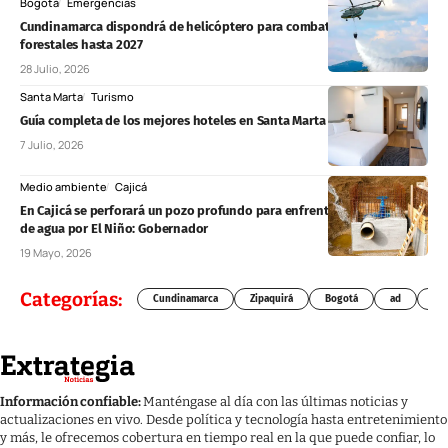
Bogotá
Emergencias
Cundinamarca dispondrá de helicóptero para combatir incendios
forestales hasta 2027
28 Julio, 2026
Santa Marta
Turismo
Guía completa de los mejores hoteles en Santa Marta
7 Julio, 2026
Medio ambiente
Cajicá
En Cajicá se perforará un pozo profundo para enfrentar posible crisis
de agua por El Niño: Gobernador
19 Mayo, 2026
Categorías:
Cundinamarca
Zipaquirá
Bogotá
ad
Chí
Información confiable:
Manténgase al día con las últimas noticias y
actualizaciones en vivo. Desde política y tecnología hasta entretenimiento
y más, le ofrecemos cobertura en tiempo real en la que puede confiar, lo