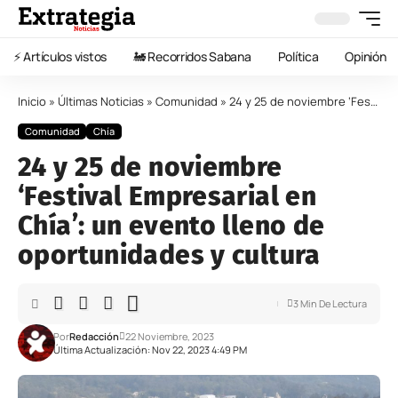
⚡️ Artículos vistos
🚂 Recorridos Sabana
Política
Opinión
Inicio
»
Últimas Noticias
»
Comunidad
»
24 y 25 de noviembre ‘Festival Empresarial en Chía’: un evento lleno de oportunidades y cultura
Comunidad
Chía
24 y 25 de noviembre
‘Festival Empresarial en
Chía’: un evento lleno de
oportunidades y cultura
3 Min De Lectura
Por
Redacción
22 Noviembre, 2023
Última Actualización: Nov 22, 2023 4:49 PM