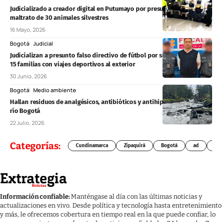
Judicializado a creador digital en Putumayo por presunto cautiverio y
maltrato de 30 animales silvestres
16 Mayo, 2026
Bogotá
Judicial
Judicializan a presunto falso directivo de fútbol por supuesta estafa a
15 familias con viajes deportivos al exterior
30 Junio, 2026
Bogotá
Medio ambiente
Hallan residuos de analgésicos, antibióticos y antihipertensivos en el
río Bogotá
22 Julio, 2026
Categorías:
Cundinamarca
Zipaquirá
Bogotá
ad
Chí
Información confiable:
Manténgase al día con las últimas noticias y
actualizaciones en vivo. Desde política y tecnología hasta entretenimiento
y más, le ofrecemos cobertura en tiempo real en la que puede confiar, lo