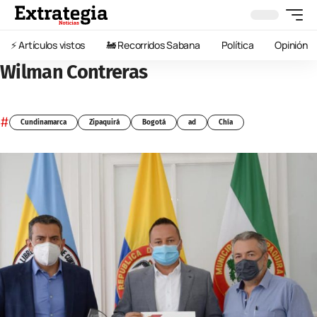
⚡️ Artículos vistos
🚂 Recorridos Sabana
Política
Opinión
Wilman Contreras
#
Cundinamarca
Zipaquirá
Bogotá
ad
Chía