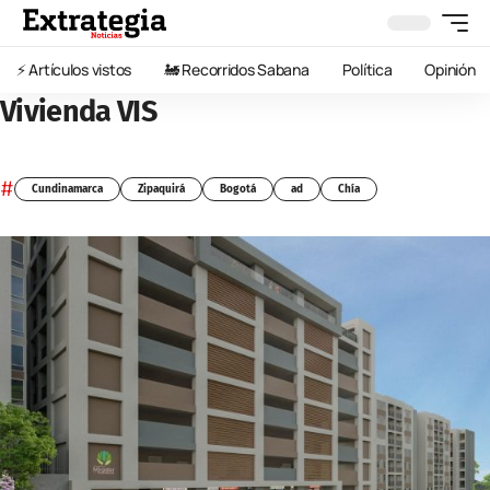
⚡️ Artículos vistos
🚂 Recorridos Sabana
Política
Opinión
Vivienda VIS
#
Cundinamarca
Zipaquirá
Bogotá
ad
Chía