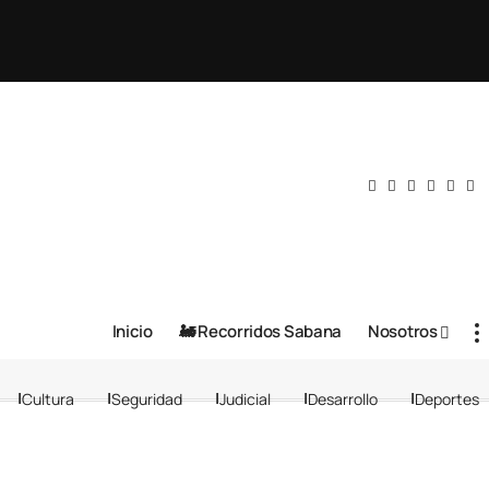
Inicio
🚂 Recorridos Sabana
Nosotros
Cultura
Seguridad
Judicial
Desarrollo
Deportes