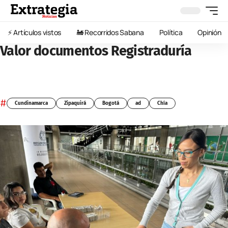
⚡️ Artículos vistos
🚂 Recorridos Sabana
Política
Opinión
Valor documentos Registraduría
#
Cundinamarca
Zipaquirá
Bogotá
ad
Chía